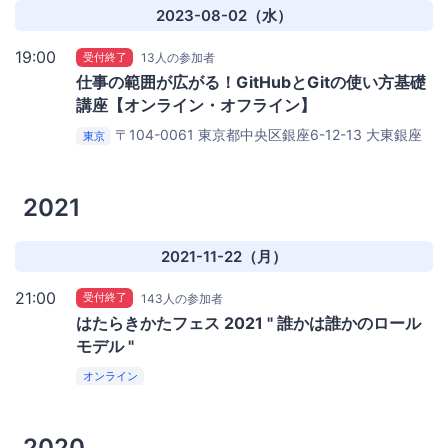
docomo R&D OPEN LAB ODAIBA
2023-08-02（水）
19:00
受付終了
13人の参加者
仕事の範囲が広がる！GitHubとGitの使い方基礎
講座【オンライン・オフライン】
〒104-0061 東京都中央区銀座6-12-13 大東銀座
東京
ビル2F
GINZA SCRATCH｜ギンザスクラッチ もしくは
オンライン
2021
2021-11-22（月）
21:00
受付終了
143人の参加者
はたらきかたフェス 2021 " 誰かは誰かのロール
モデル "
オンライン
2020