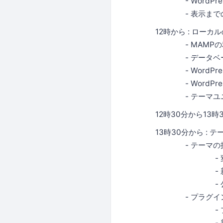
- WordPres
- 表示までの
12時から : ローカ
- MAMPの
- データベー
- WordPre
- WordPre
- テーマユニ
12時30分から13時3
13時30分から :
- テーマの
- 変
- 新規イ
- 公式テー
- プラグイン
- プラグイ
- 新規イ