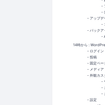
- プラグ
- 公式プラ
- アップデ
- コア、テ
- バックア
- All In On
14時から : WordP
- ログイン
- 投稿
- 固定ペー
- メディア
- 外観カ
- ウィ
- カスタ
- カスタ
- 設定