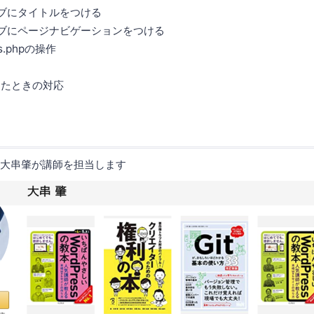
にタイトルをつける
ページナビゲーションをつける
.phpの操作
出たときの対応
 大串肇が講師を担当します