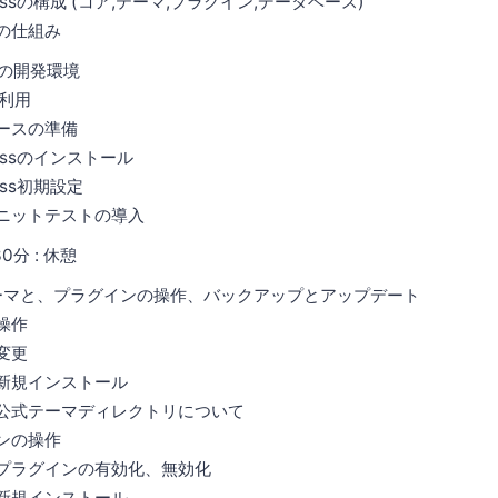
sの構成 (コア,テーマ,プラグイン,データベース)
仕組み
ルの開発環境
利用
スの準備
ssのインストール
ss初期設定
ットテストの導入
0分 : 休憩
 テーマと、プラグインの操作、バックアップとアップデート
操作
更
ンストール
マディレクトリについて
の操作
ンの有効化、無効化
ンストール