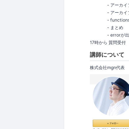
- アーカイブ
- アーカイブに
- functions
- まとめ
- errorが
17時から 質問受付
講師について
株式会社mgn代表