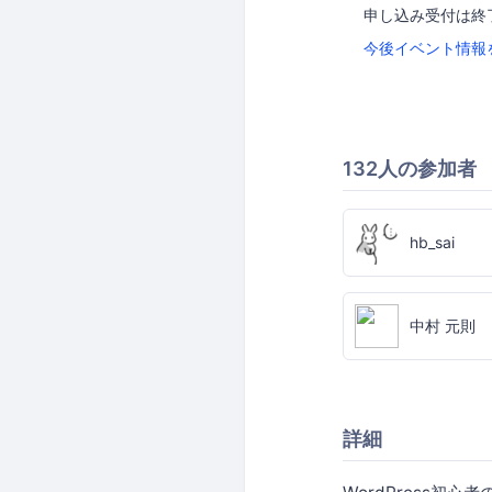
申し込み受付は終
今後イベント情報
132人の参加者
hb_sai
中村 元則
詳細