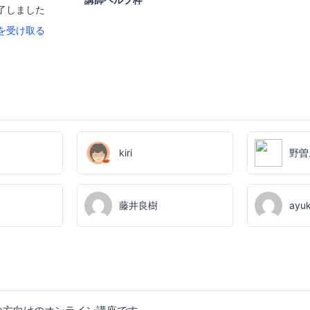
了しました
を受け取る
kiri
野曽
藤井良樹
ayu