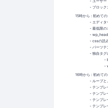
- ユーザー
- ブロックエ
15時から : 初めて
- エディター
- 最低限のオ
- wp_headとw
- cssの読み込みと
- パーツテン
- 独自タグ
- body_
- wp_bo
16時から : 初めて
- ループとメ
- テンプレート階層の
- テンプレー
- テンプレートの
- テンプレートの